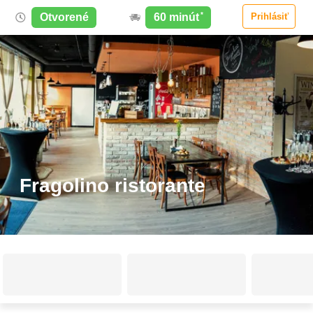
*
60
minút
Otvorené
Prihlásiť
Fragolino ristorante